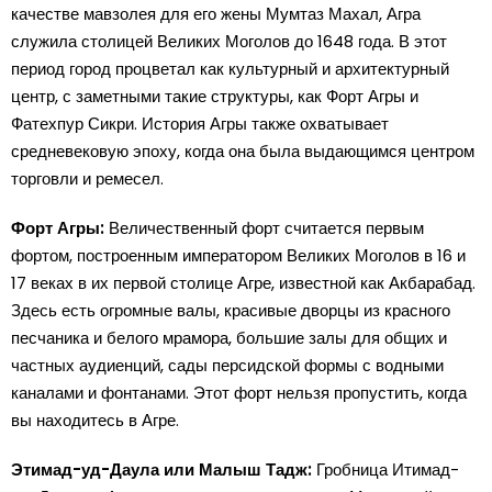
качестве мавзолея для его жены Мумтаз Махал, Агра
служила столицей Великих Моголов до 1648 года. В этот
период город процветал как культурный и архитектурный
центр, с заметными такие структуры, как Форт Агры и
Фатехпур Сикри. История Агры также охватывает
средневековую эпоху, когда она была выдающимся центром
торговли и ремесел.
Форт Агры:
Величественный форт считается первым
фортом, построенным императором Великих Моголов в 16 и
17 веках в их первой столице Агре, известной как Акбарабад.
Здесь есть огромные валы, красивые дворцы из красного
песчаника и белого мрамора, большие залы для общих и
частных аудиенций, сады персидской формы с водными
каналами и фонтанами. Этот форт нельзя пропустить, когда
вы находитесь в Агре.
Этимад-уд-Даула или Малыш Тадж:
Гробница Итимад-