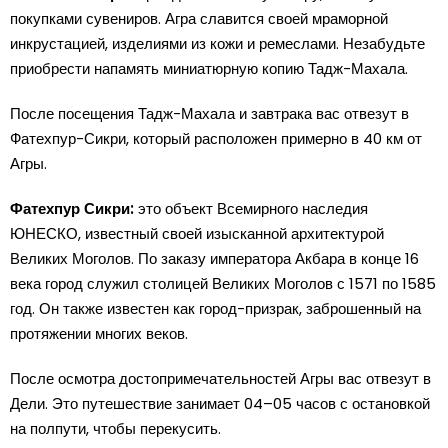
покупками сувениров. Агра славится своей мраморной
инкрустацией, изделиями из кожи и ремеслами. Незабудьте
приобрести напамять миниатюрную копию Тадж-Махала.
После посещения Тадж-Махала и завтрака вас отвезут в
Фатехпур-Сикри, который расположен примерно в 40 км от
Агры.
Фатехпур Сикри:
это объект Всемирного наследия
ЮНЕСКО, известный своей изысканной архитектурой
Великих Моголов. По заказу императора Акбара в конце 16
века город служил столицей Великих Моголов с 1571 по 1585
год. Он также известен как город-призрак, заброшенный на
протяжении многих веков.
После осмотра достопримечательностей Агры вас отвезут в
Дели. Это путешествие занимает 04–05 часов с остановкой
на полпути, чтобы перекусить.