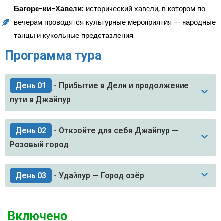
Багоре-ки-Хавели:
исторический хавели, в котором по
вечерам проводятся культурные мероприятия — народные
танцы и кукольные представления.
Программа тура
День 01
- Прибытие в Дели и продолжение
пути в Джайпур
День 02
- Откройте для себя Джайпур —
Розовый город
День 03
- Удайпур — Город озёр
Включено