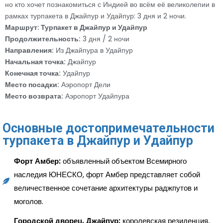
но кто хочет познакомиться с Индией во всём её великолепии в
рамках турпакета в Джайпур и Удайпур: 3 дня и 2 ночи.
Маршрут: Турпакет в Джайпур и Удайпур
Продолжительность:
3 дня / 2 ночи
Направления:
Из Джайпура в Удайпур
Начальная точка:
Джайпур
Конечная точка:
Удайпур
Место посадки:
Аэропорт Дели
Место возврата:
Аэропорт Удайпура
Основные достопримечательности
турпакета в Джайпур и Удайпур
Форт Амбер:
объявленный объектом Всемирного
наследия ЮНЕСКО, форт Амбер представляет собой
величественное сочетание архитектуры раджпутов и
моголов.
Городской дворец, Джайпур:
королевская резиденция,