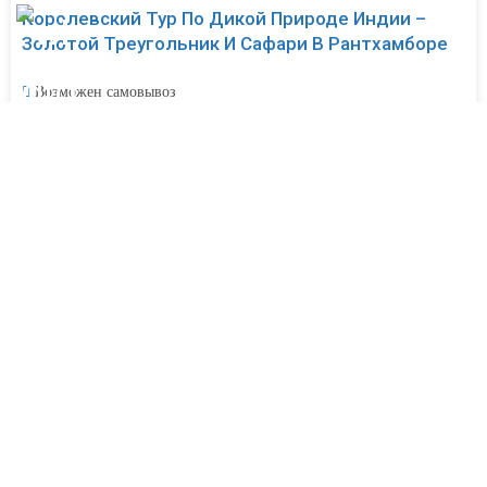
Королевский Тур По Дикой Природе Индии –
Золотой Треугольник И Сафари В Рантхамборе
Возможен самовывоз
09 дней
Пропустить очередь
36 отзыва
WhatsApp
Запросить сейчас