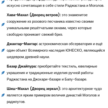
искусно сочетающая в себе стили Раджастана и Моголов.
Хава-Махал (Дворец ветров):
это знаменитое
сооружение из розового песчаника известно своими
уникальными решётчатыми окнами, через которые
свободно проникает свежий бриз.
Джантар-Мантар:
астрономическая обсерватория и ещё
один объект Всемирного наследия ЮНЕСКО, являющийся
шедевром древней науки.
Базар Джайпура:
приобретайте текстиль, ювелирные
украшения и традиционные изделия ручной работы
Раджастана на Джохари-базаре и Бапу-базаре.
Шиш-Махал (Дворец зеркал):
это архитектурное чудо
является ярким примером величия династий Моголов и
раджпутов.